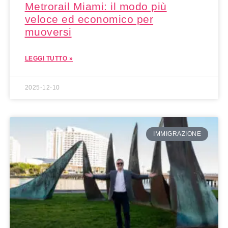
Metrorail Miami: il modo più
veloce ed economico per
muoversi
LEGGI TUTTO »
2025-12-10
IMMIGRAZIONE