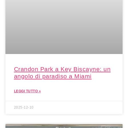
Crandon Park a Key Biscayne: un
angolo di paradiso a Miami
LEGGI TUTTO »
2025-12-10