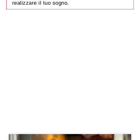
realizzare il tuo sogno.
SEGUIMI QUI!
65k
50k
27.5k
5.6k