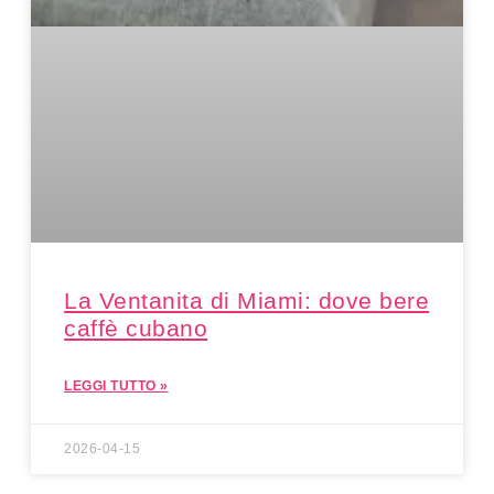
La Ventanita di Miami: dove bere
caffè cubano
LEGGI TUTTO »
2026-04-15