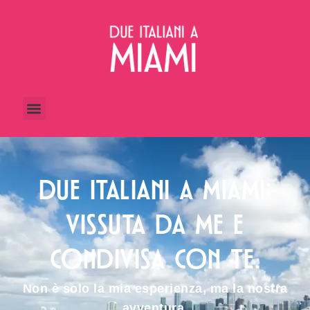
DUE ITALIANI A MIAMI:
VISSUTA DA ME E
CONDIVISA CON TE.
Non è solo la mia esperienza, ma la nostra
avventura.