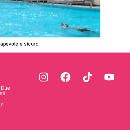
sapevole e sicuro.
i Due
ami
cy