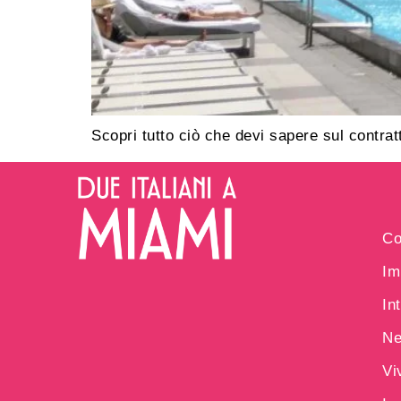
Scopri tutto ciò che devi sapere sul contrat
Co
Im
In
N
Vi