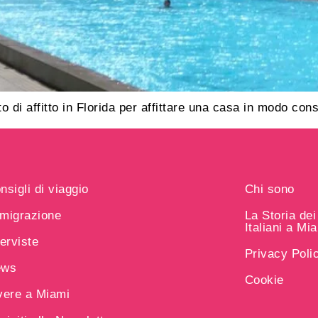
to di affitto in Florida per affittare una casa in modo con
nsigli di viaggio
Chi sono
migrazione
La Storia de
Italiani a Mi
terviste
Privacy Poli
ews
Cookie
vere a Miami