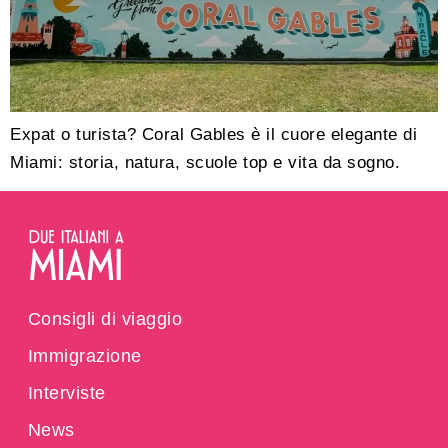
Expat o turista? Coral Gables è il cuore elegante di
Miami: storia, natura, scuole top e vita da sogno.
Consigli di viaggio
Immigrazione
Interviste
News