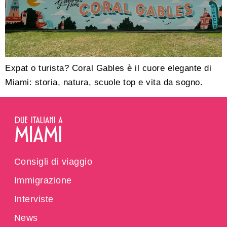
Expat o turista? Coral Gables è il cuore elegante di
Miami: storia, natura, scuole top e vita da sogno.
Consigli di viaggio
Immigrazione
Interviste
News