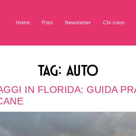
Home
Post
Newsletter
Chi sono
TAG:
AUTO
GGI IN FLORIDA: GUIDA PR
CANE