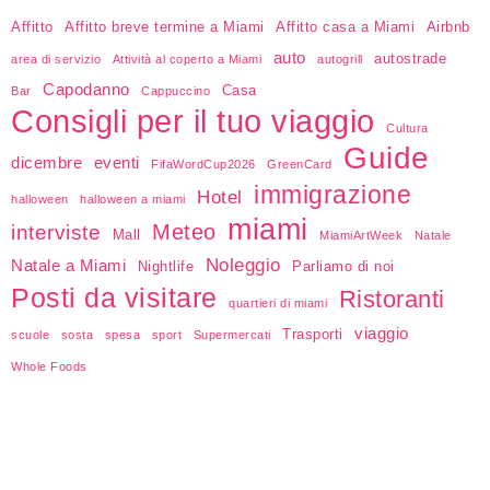
Affitto
Affitto breve termine a Miami
Affitto casa a Miami
Airbnb
auto
autostrade
area di servizio
Attività al coperto a Miami
autogrill
Capodanno
Casa
Bar
Cappuccino
Consigli per il tuo viaggio
Cultura
Guide
dicembre
eventi
FifaWordCup2026
GreenCard
immigrazione
Hotel
halloween
halloween a miami
miami
Meteo
interviste
Mall
MiamiArtWeek
Natale
Noleggio
Natale a Miami
Nightlife
Parliamo di noi
Posti da visitare
Ristoranti
quartieri di miami
viaggio
Trasporti
scuole
sosta
spesa
sport
Supermercati
Whole Foods