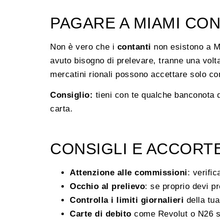
PAGARE A MIAMI CON
Non è vero che i
contanti
non esistono a Mi
avuto bisogno di prelevare, tranne una vol
mercatini rionali possono accettare solo c
Consiglio:
tieni con te qualche banconota d
carta.
CONSIGLI E ACCORT
Attenzione alle commissioni
: verifi
Occhio al prelievo
: se proprio devi p
Controlla i limiti giornalieri
della tua
Carte di debito
come Revolut o N26 so