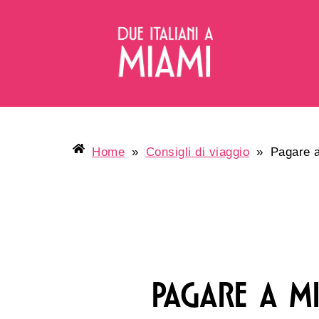
Home
»
Consigli di viaggio
»
Pagare a
PAGARE A M