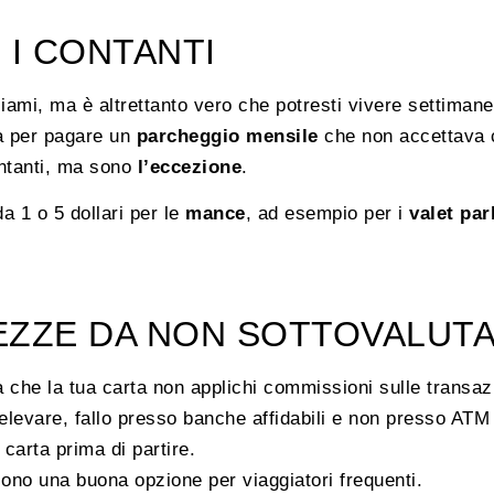
 I CONTANTI
ami, ma è altrettanto vero che potresti vivere settimane
ta per pagare un
parcheggio mensile
che non accettava c
ontanti, ma sono
l’eccezione
.
a 1 o 5 dollari per le
mance
, ad esempio per i
valet pa
EZZE DA NON SOTTOVALUT
ca che la tua carta non applichi commissioni sulle transazi
relevare, fallo presso banche affidabili e non presso ATM 
 carta prima di partire.
no una buona opzione per viaggiatori frequenti.