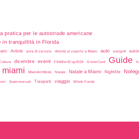
a pratica per le autostrade americane
n tranquillità in Florida
auto
iami
Airbnb
auto
area di servizio
Attività al coperto a Miami
autogrill
Guide
dicembre
eventi
Cultura
FifaWordCup2026
GreenCard
h
miami
Noleg
Natale a Miami
Nightlife
MiamiArtWeek
Natale
viaggio
Trasporti
port
Supermercati
Whole Foods