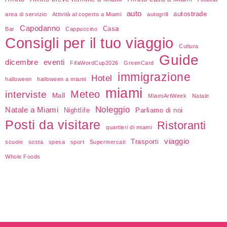
auto
autostrade
area di servizio
Attività al coperto a Miami
autogrill
Capodanno
Casa
Bar
Cappuccino
Consigli per il tuo viaggio
Cultura
Guide
dicembre
eventi
FifaWordCup2026
GreenCard
immigrazione
Hotel
halloween
halloween a miami
miami
Meteo
interviste
Mall
MiamiArtWeek
Natale
Noleggio
Natale a Miami
Nightlife
Parliamo di noi
Posti da visitare
Ristoranti
quartieri di miami
viaggio
Trasporti
scuole
sosta
spesa
sport
Supermercati
Whole Foods