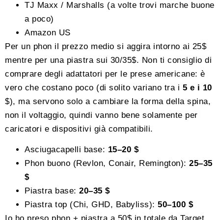
TJ Maxx / Marshalls (a volte trovi marche buone
a poco)
Amazon US
Per un phon il prezzo medio si aggira intorno ai 25$
mentre per una piastra sui 30/35$. Non ti consiglio di
comprare degli adattatori per le prese americane: è
vero che costano poco (di solito variano tra i
5 e i 10
$), ma servono solo a cambiare la forma della spina,
non il voltaggio, quindi vanno bene solamente per
caricatori e dispositivi già compatibili.
Asciugacapelli base:
15–20 $
Phon buono (Revlon, Conair, Remington):
25–35
$
Piastra base:
20–35 $
Piastra top (Chi, GHD, Babyliss):
50–100 $
Io ho preso phon + piastra a 50$ in totale da Target.