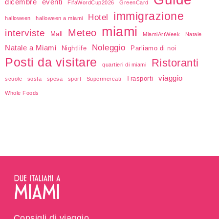
dicembre
eventi
FifaWordCup2026
GreenCard
immigrazione
Hotel
halloween
halloween a miami
miami
Meteo
interviste
Mall
MiamiArtWeek
Natale
Noleggio
Natale a Miami
Nightlife
Parliamo di noi
Posti da visitare
Ristoranti
quartieri di miami
viaggio
Trasporti
scuole
sosta
spesa
sport
Supermercati
Whole Foods
Consigli di viaggio