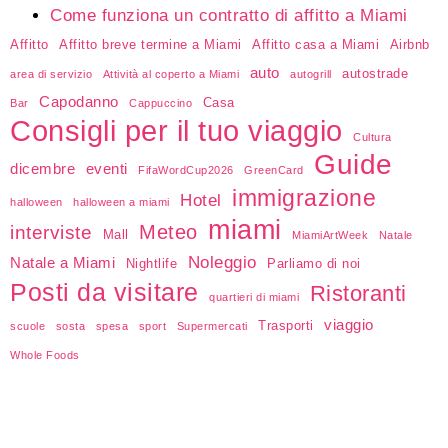
Come funziona un contratto di affitto a Miami
Affitto
Affitto breve termine a Miami
Affitto casa a Miami
Airbnb
auto
autostrade
area di servizio
Attività al coperto a Miami
autogrill
Capodanno
Casa
Bar
Cappuccino
Consigli per il tuo viaggio
Cultura
Guide
dicembre
eventi
FifaWordCup2026
GreenCard
immigrazione
Hotel
halloween
halloween a miami
miami
Meteo
interviste
Mall
MiamiArtWeek
Natale
Noleggio
Natale a Miami
Nightlife
Parliamo di noi
Posti da visitare
Ristoranti
quartieri di miami
viaggio
Trasporti
scuole
sosta
spesa
sport
Supermercati
Whole Foods