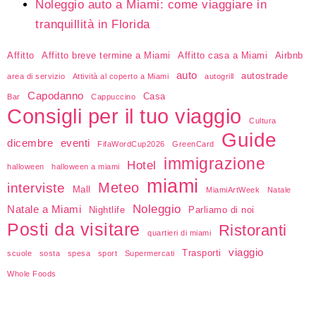
Noleggio auto a Miami: come viaggiare in
tranquillità in Florida
Affitto
Affitto breve termine a Miami
Affitto casa a Miami
Airbnb
auto
autostrade
area di servizio
Attività al coperto a Miami
autogrill
Capodanno
Casa
Bar
Cappuccino
Consigli per il tuo viaggio
Cultura
Guide
dicembre
eventi
FifaWordCup2026
GreenCard
immigrazione
Hotel
halloween
halloween a miami
miami
Meteo
interviste
Mall
MiamiArtWeek
Natale
Noleggio
Natale a Miami
Nightlife
Parliamo di noi
Posti da visitare
Ristoranti
quartieri di miami
viaggio
Trasporti
scuole
sosta
spesa
sport
Supermercati
Whole Foods