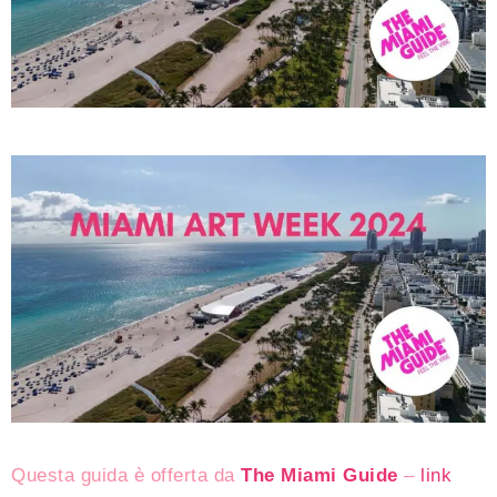
Questa guida è offerta da
The Miami Guide
–
link