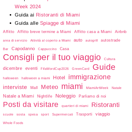
Week 2024
Guida ai
Ristoranti di Miami
Guida alle
Spiagge di Miami
Affitto
Affitto breve termine a Miami
Affitto casa a Miami
Airbnb
auto
autostrade
area di servizio
Attività al coperto a Miami
autogrill
Capodanno
Casa
Bar
Cappuccino
Consigli per il tuo viaggio
Cultura
Guide
dicembre
eventi
FifaWordCup2026
GreenCard
immigrazione
Hotel
halloween
halloween a miami
miami
Meteo
interviste
Mall
MiamiArtWeek
Natale
Noleggio
Natale a Miami
Nightlife
Parliamo di noi
Posti da visitare
Ristoranti
quartieri di miami
viaggio
Trasporti
scuole
sosta
spesa
sport
Supermercati
Whole Foods