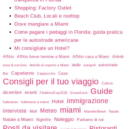
Shopping: Factory Outlet
Beach Club, Locali e rooftop
Dove mangiare a Miami
Come pagare i pedaggi in Florida: guida pratica
per le autostrade americane
Mi consigliate un Hotel?
Affitto
Affitto breve termine a Miami
Affitto casa a Miami
Airbnb
auto
autostrade
area di servizio
Attività al coperto a Miami
autogrill
Capodanno
Casa
Bar
Cappuccino
Consigli per il tuo viaggio
Cultura
Guide
dicembre
eventi
FifaWordCup2026
GreenCard
immigrazione
Hotel
halloween
halloween a miami
miami
Meteo
interviste
Mall
MiamiArtWeek
Natale
Noleggio
Natale a Miami
Nightlife
Parliamo di noi
Posti da visitare
Ristoranti