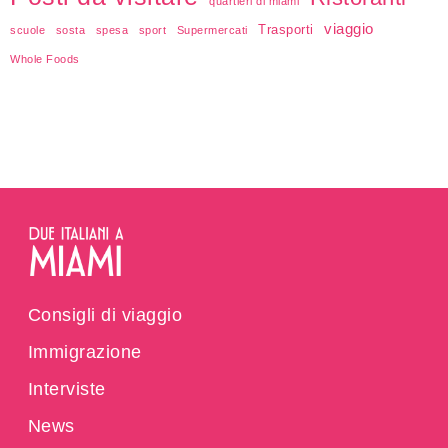
quartieri di miami
viaggio
Trasporti
scuole
sosta
spesa
sport
Supermercati
Whole Foods
Consigli di viaggio
Immigrazione
Interviste
News