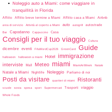
Noleggio auto a Miami: come viaggiare in
tranquillità in Florida
Affitto
Affitto breve termine a Miami
Affitto casa a Miami
Airbnb
auto
autostrade
area di servizio
Attività al coperto a Miami
autogrill
Capodanno
Casa
Bar
Cappuccino
Consigli per il tuo viaggio
Cultura
Guide
dicembre
eventi
FifaWordCup2026
GreenCard
immigrazione
Hotel
halloween
halloween a miami
miami
Meteo
interviste
Mall
MiamiArtWeek
Natale
Noleggio
Natale a Miami
Nightlife
Parliamo di noi
Posti da visitare
Ristoranti
quartieri di miami
viaggio
Trasporti
scuole
sosta
spesa
sport
Supermercati
Whole Foods